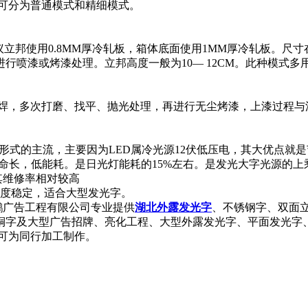
可分为普通模式和精细模式。
邦使用0.8MM厚冷轧板，箱体底面使用1MM厚冷轧板。尺寸在1
进行喷漆或烤漆处理。立邦高度一般为10— 12CM。此种模式多
，多次打磨、找平、抛光处理，再进行无尘烤漆，上漆过程与
形式的主流，主要因为LED属冷光源12伏低压电，其大优点就
寿命长，低能耗。是日光灯能耗的15%左右。是发光大字光源的上
其维修率相对较高
度稳定，适合大型发光字。
鹏广告工程有限公司专业提供
湖北外露发光字
、不锈钢字、双面
铜字及大型广告招牌、亮化工程、大型外露发光字、平面发光字
.可为同行加工制作。