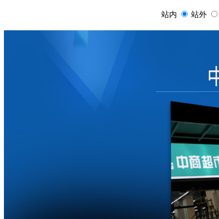
站内
站外