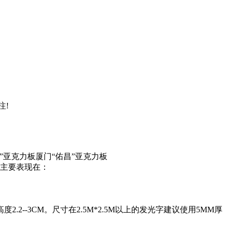
注!
”亚克力板厦门“佑昌”亚克力板
主要表现在：
2--3CM。尺寸在2.5M*2.5M以上的发光字建议使用5MM厚