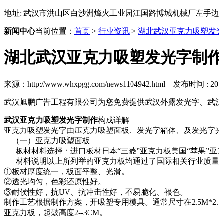
地址: 武汉市洪山区白沙洲烽火工业园江国路博城机械厂左手边
新闻中心
当前位置：
首页
>
行业资讯
>
湖北武汉亚克力吸塑发
湖北武汉亚克力吸塑发光字制
来源：http://www.whxpgg.com/news1104942.html 发布时间 : 2017
武汉旭鹏广告工程有限公司为您免费提供武汉外露发光字、武汉
武汉亚克力吸塑发光字制作
构成详解
亚克力吸塑发光字由压克力吸塑面板、发光字箱体、及发光字
（一）亚克力吸塑面板
板材材料选择：进口板材日本“三菱”亚克力板美国“苹果”亚克
材料说明以上所列举的亚克力板均通过了国际相关行业质量
①板材厚度统一，板面平整、光滑。
②透光均匀，色彩还原性好。
③耐候性好，抗UV、抗冲击性好，不易脆化、裉色。
制作工艺根据制作方案，开吸塑专用模具。通常尺寸在2.5M*2.5
亚克力板，起鼓高度2--3CM。