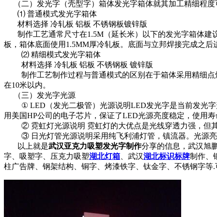
（二）发光字（壳型字）箱体发光字箱体就其加工精细程度
⑴ 普通模式发光字箱体
材料选择 冷轧板 铝板 不锈钢板镀锌版
制作工艺通常尺寸在1.5M（延长米）以下的发光字箱体建议立
板，箱体底面使用1.5MM厚冷轧板。底面与立邦焊接完成之后
⑵ 精细模式发光字箱体
材料选择 冷轧板 铝板 不锈钢板 镀锌版
制作工艺制作过程与普通模式的区别在于箱体采用精细点焊
在10米以内。
（三）发光字光源
① LED（发光二极管）光源说明LED发光字是当前发光字
用美国HP公司的电子芯片，保证了LED光源亮度稳定，使用
② 霓虹灯光源说明 霓虹灯的大优点是光线穿透力强，但
③ 日光灯管光源说明采用纯飞利浦灯管，镇流器。光源亮
以上就是
武汉亚克力吸塑发光字制作
分享的信息，武汉旭
字、吸塑字、压克力吸塑
湖北灯箱
、武汉
湖北标识标牌
制作、
柱广告牌、钢架结构、铜字、烤漆铁字、钛金字、不锈钢字等