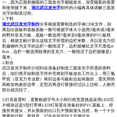
一，因为正面和侧面的三面发光字都能发光，深受顾客的喜爱
和使用接下来，
湖北武汉发光字
制作的小编将具体讲解三面发
光字的制造过程。
1.下料
湖北武汉发光字制作
分享根据需要制造的字体CDR文件，别
离划出面板和底板面板一般可根据字体大小选用2毫米或3毫米
的野外亚克力板，底板一般选用7毫米至8毫米厚的PVC板然
后，根据文献计算出这组文字所需的边栏米数，并以亚克力切
割扁钢作为文字的边栏一般情况下，边栏能够比文字尺度低4-
8cm，边栏一般选用较薄的亚克力，一般情况下边栏能够是2
毫米。
2.粘合
武汉发光字制作介绍到在准备好制造三面发光字所需的资料
后，咱们将开始制造字符外壳将刻字板放在工作台上，用三氯
甲烷（亚克力专业胶）将封边条与板粘合如有曲折，需先用热
风枪加热曲折边带，定型后再进行胶接经过以上过程，人物壳
部分就完结了。
3.灯具装置时，需要根据字号大小和行程宽度挑选采用LED芯
片模块还是S型灯带将LED灯装置在准备好的PVC基板上，焊
接所有接头，并从预留的出口孔中预留接头当然，有一个十分
重要的过程，那就是，记住在你完结之后测试光。