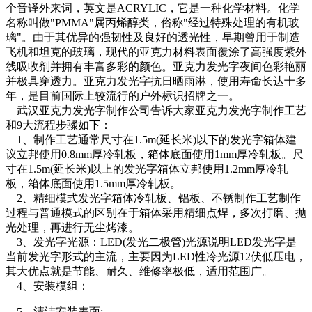
个音译外来词，英文是ACRYLIC，它是一种化学材料。化学
名称叫做"PMMA"属丙烯醇类，俗称"经过特殊处理的有机玻
璃"。由于其优异的强韧性及良好的透光性，早期曾用于制造
飞机和坦克的玻璃，现代的亚克力材料表面覆涂了高强度紫外
线吸收剂并拥有丰富多彩的颜色。亚克力发光字夜间色彩艳丽
并极具穿透力。亚克力发光字抗日晒雨淋，使用寿命长达十多
年，是目前国际上较流行的户外标识招牌之一。
武汉亚克力发光字制作公司告诉大家亚克力发光字制作工艺
和9大流程步骤如下：
1、制作工艺通常尺寸在1.5m(延长米)以下的发光字箱体建
议立邦使用0.8mm厚冷轧板，箱体底面使用1mm厚冷轧板。尺
寸在1.5m(延长米)以上的发光字箱体立邦使用1.2mm厚冷轧
板，箱体底面使用1.5mm厚冷轧板。
2、精细模式发光字箱体冷轧板、铝板、不锈制作工艺制作
过程与普通模式的区别在于箱体采用精细点焊，多次打磨、抛
光处理，再进行无尘烤漆。
3、发光字光源：LED(发光二极管)光源说明LED发光字是
当前发光字形式的主流，主要因为LED性冷光源12伏低压电，
其大优点就是节能、耐久、维修率极低，适用范围广。
4、安装模组：
5、清洁安装表面;