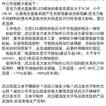
作公司提醒大家如下：
亚克力透光盖板离LED模块的垂直高度应大于5CM，小于
18CM，以避免在盖板表面产生光斑现象或光暗现象;亚克力板
不同材料的透光率及散光性对高度及均匀性有很大影响，需注
意选择。
工作电压：注意LED模块的电压与开关电源的电压一致性
粘贴牢固：武汉亚克力发光字制作公司告诉大家安装LED模
组时，要求采用双面胶或木工胶，使模组卡槽与吸塑底板牢固
粘贴。在使用双面胶时，可视情况再加打玻璃胶，否则在室外
阳光长时间照射下，会造成模组脱落。必要时用螺丝钉固定。
电线长度：电源线长度尽可能短(建议不超3米)，大于等于
18AWG，超过3米应适当增加线径。
使用环境：武汉亚克力发光字制作公司介绍到防水系列户外
应用时，槽形字须做好防水措施。工作温度：-40℃~80℃;工作
湿度：<75%(长期)，<90%(非长期)。
武汉双面立体字哪家好？供应订做多少钱？武汉发光字制作怎
么样？诚信公司专业以批发价格大量现货提供武汉不锈钢字、
武汉发光字、立体字制作、武汉楼顶发光字等品质优良的产品
及报价,欢迎来电生产定制!