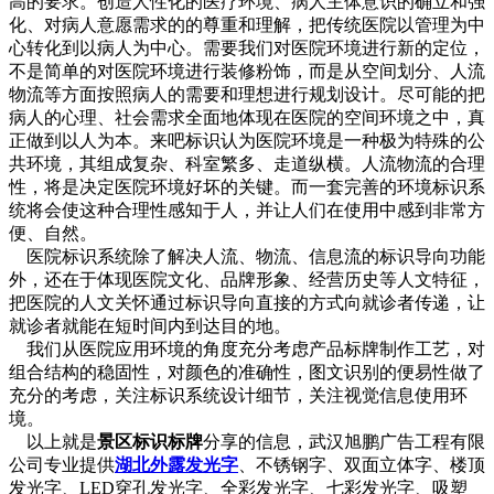
高的要求。创造人性化的医疗环境、病人主体意识的确立和强
化、对病人意愿需求的的尊重和理解，把传统医院以管理为中
心转化到以病人为中心。需要我们对医院环境进行新的定位，
不是简单的对医院环境进行装修粉饰，而是从空间划分、人流
物流等方面按照病人的需要和理想进行规划设计。尽可能的把
病人的心理、社会需求全面地体现在医院的空间环境之中，真
正做到以人为本。来吧标识认为医院环境是一种极为特殊的公
共环境，其组成复杂、科室繁多、走道纵横。人流物流的合理
性，将是决定医院环境好坏的关键。而一套完善的环境标识系
统将会使这种合理性感知于人，并让人们在使用中感到非常方
便、自然。
医院标识系统除了解决人流、物流、信息流的标识导向功能
外，还在于体现医院文化、品牌形象、经营历史等人文特征，
把医院的人文关怀通过标识导向直接的方式向就诊者传递，让
就诊者就能在短时间内到达目的地。
我们从医院应用环境的角度充分考虑产品标牌制作工艺，对
组合结构的稳固性，对颜色的准确性，图文识别的便易性做了
充分的考虑，关注标识系统设计细节，关注视觉信息使用环
境。
以上就是
景区标识标牌
分享的信息，武汉旭鹏广告工程有限
公司专业提供
湖北外露发光字
、不锈钢字、双面立体字、楼顶
发光字、LED穿孔发光字、全彩发光字、七彩发光字、吸塑